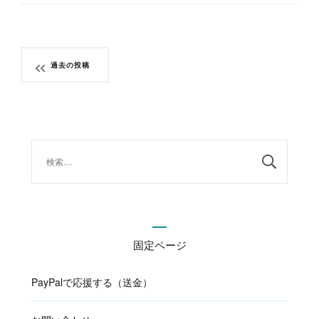
投
過去の投稿
稿
ナ
ビ
ゲ
ー
検
シ
索:
ョ
ン
固定ページ
PayPalで応援する（送金）