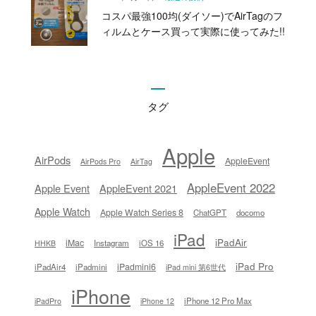
コスパ最強100均(ダイソー)でAirTagのフ
ィルムとケース買って実際に使ってみた!!
タグ
Apple
AirPods
AppleEvent
AirPods Pro
AirTag
AppleEvent 2022
Apple Event
AppleEvent 2021
Apple Watch
Apple Watch Series 8
ChatGPT
docomo
iPad
iPadAir
iMac
Instagram
iOS 16
HHKB
iPad Pro
iPadmini6
iPadAir4
iPadmini
iPad mini 第6世代
iPhone
iPhone 12 Pro Max
iPadPro
iPhone 12