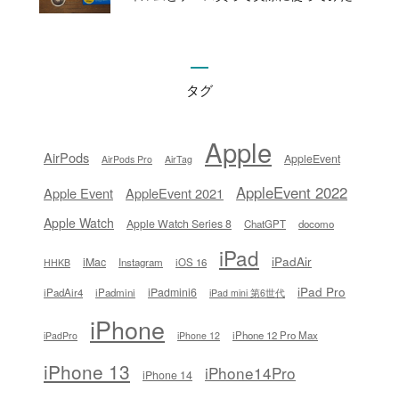
タグ
Apple
AirPods
AppleEvent
AirPods Pro
AirTag
AppleEvent 2022
Apple Event
AppleEvent 2021
Apple Watch
Apple Watch Series 8
ChatGPT
docomo
iPad
iPadAir
iMac
Instagram
iOS 16
HHKB
iPad Pro
iPadmini6
iPadAir4
iPadmini
iPad mini 第6世代
iPhone
iPhone 12 Pro Max
iPadPro
iPhone 12
iPhone 13
iPhone14Pro
iPhone 14