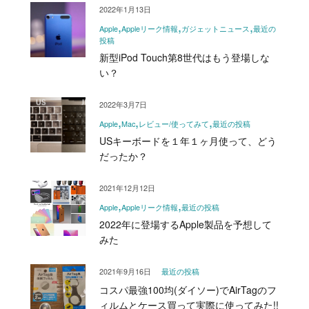
2022年1月13日
Apple
Appleリーク情報
ガジェットニュース
最近の
投稿
新型iPod Touch第8世代はもう登場しな
い？
2022年3月7日
Apple
Mac
レビュー/使ってみて
最近の投稿
USキーボードを１年１ヶ月使って、どう
だったか？
2021年12月12日
Apple
Appleリーク情報
最近の投稿
2022年に登場するApple製品を予想して
みた
2021年9月16日
最近の投稿
コスパ最強100均(ダイソー)でAirTagのフ
ィルムとケース買って実際に使ってみた!!