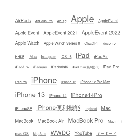
Apple
AirPods
AppleEvent
AirPods Pro
AirTag
AppleEvent 2022
Apple Event
AppleEvent 2021
Apple Watch
Apple Watch Series 8
ChatGPT
docomo
iPad
iPadAir
iMac
Instagram
iOS 16
HHKB
iPad Pro
iPadmini6
iPadAir4
iPadmini
iPad mini 第6世代
iPhone
iPhone 12 Pro Max
iPadPro
iPhone 12
iPhone 13
iPhone14Pro
iPhone 14
iPhone便利機能
Mac
iPhoneSE
Logicool
MacBook Pro
MacBook Air
MacBook
Mac mini
WWDC
YouTube
キーボード
mac OS
MagSafe