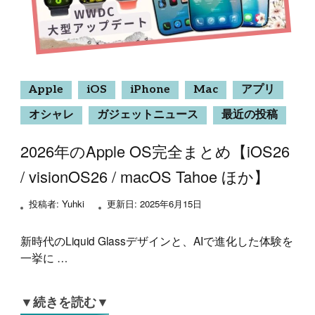
Apple
iOS
iPhone
Mac
アプリ
オシャレ
ガジェットニュース
最近の投稿
2026年のApple OS完全まとめ【iOS26
/ visionOS26 / macOS Tahoe ほか】
投稿者:
Yuhki
更新日:
2025年6月15日
新時代のLiquid Glassデザインと、AIで進化した体験を
一挙に …
▼続きを読む▼