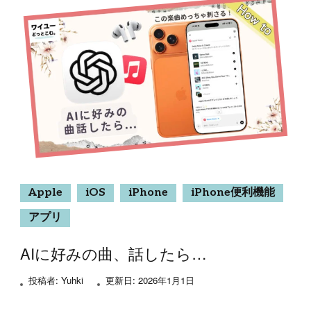
Apple
iOS
iPhone
iPhone便利機能
アプリ
AIに好みの曲、話したら…
投稿者:
Yuhki
更新日:
2026年1月1日