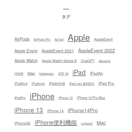
タグ
Apple
AirPods
AppleEvent
AirPods Pro
AirTag
AppleEvent 2022
Apple Event
AppleEvent 2021
Apple Watch
Apple Watch Series 8
ChatGPT
docomo
iPad
iPadAir
iMac
Instagram
iOS 16
HHKB
iPad Pro
iPadmini6
iPadAir4
iPadmini
iPad mini 第6世代
iPhone
iPhone 12 Pro Max
iPadPro
iPhone 12
iPhone 13
iPhone14Pro
iPhone 14
iPhone便利機能
Mac
iPhoneSE
Logicool