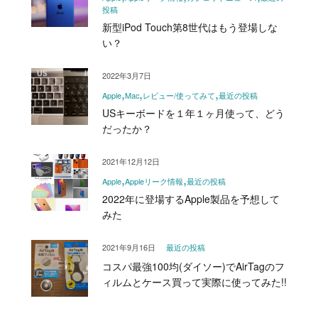
投稿
新型iPod Touch第8世代はもう登場しな
い？
2022年3月7日
Apple
Mac
レビュー/使ってみて
最近の投稿
USキーボードを１年１ヶ月使って、どう
だったか？
2021年12月12日
Apple
Appleリーク情報
最近の投稿
2022年に登場するApple製品を予想して
みた
2021年9月16日
最近の投稿
コスパ最強100均(ダイソー)でAirTagのフ
ィルムとケース買って実際に使ってみた!!