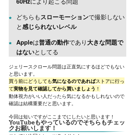
60Hz
により起こる問題
どちらも
スローモーション
で撮影しない
と
感じられないレベル
Apple
は
普通の動作
であり
大きな問題で
はない
としてる
ジェリースクロール問題は正直気にするほどでもない
と思います。
買う前にどうしても
ストアに行っ
気になるのであれば
て
！
実物を見て確認してから買いましょう
動体視力がいい人だったら気になるかもしれないので
確認は結構重要だと思います。
今回は短いですがここまでにしたいと思います！
YouTubeもやっているのでそちらもチェッ
クお願いします！