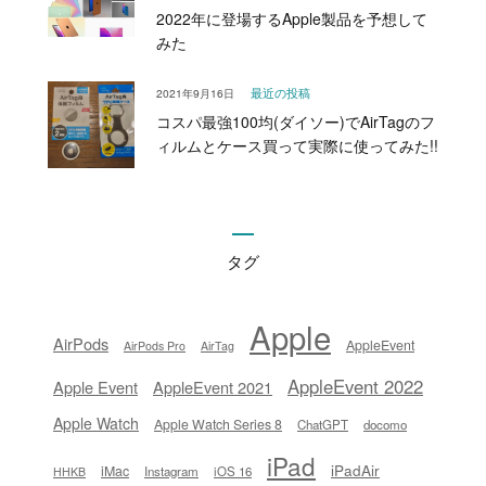
2022年に登場するApple製品を予想して
みた
2021年9月16日
最近の投稿
コスパ最強100均(ダイソー)でAirTagのフ
ィルムとケース買って実際に使ってみた!!
タグ
Apple
AirPods
AppleEvent
AirPods Pro
AirTag
AppleEvent 2022
Apple Event
AppleEvent 2021
Apple Watch
Apple Watch Series 8
ChatGPT
docomo
iPad
iPadAir
iMac
Instagram
iOS 16
HHKB