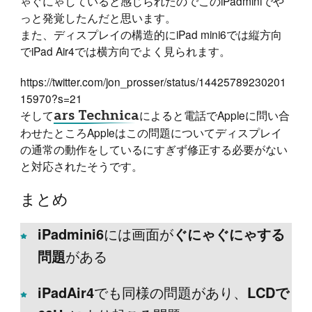
ゃぐにゃしていると感じられたのでこのiPadminiでや
っと発覚したんだと思います。
また、ディスプレイの構造的にiPad mini6では縦方向
でiPad Air4では横方向でよく見られます。
https://twitter.com/jon_prosser/status/14425789230201
15970?s=21
そして
ars Technica
によると電話でAppleに問い合
わせたところAppleはこの問題についてディスプレイ
の通常の動作をしているにすぎず修正する必要がない
と対応されたそうです。
まとめ
iPadmini6
には画面が
ぐにゃぐにゃする
問題
がある
iPadAir4
でも同様の問題があり、
LCDで