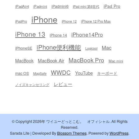
iPad Pro
iPadmini6
iPadAir4
iPadmini
iPad mini 第6世代
iPhone
iPhone 12 Pro Max
iPadPro
iPhone 12
iPhone 13
iPhone14Pro
iPhone 14
iPhone便利機能
Mac
iPhoneSE
Logicool
MacBook Pro
MacBook Air
MacBook
Mac mini
WWDC
YouTube
キーボード
mac OS
MagSafe
レビュー
ノイズキャンセリング
© Copyright 2026年
ワイユーどっとこむ。 オフィシャル
. All Rights
Reserved.
Sarada Lite | Developed By
Blossom Themes
. Powered by
WordPress
.