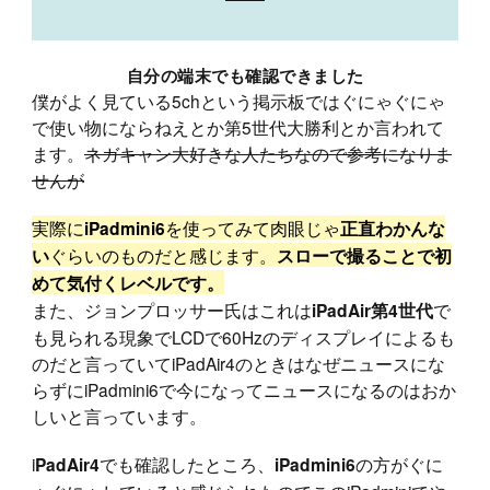
自分の端末でも確認できました
僕がよく見ている5chという掲示板ではぐにゃぐにゃ
で使い物にならねえとか第5世代大勝利とか言われて
ます。
ネガキャン大好きな人たちなので参考になりま
せんが
実際に
を使ってみて肉眼じゃ
iPadmini6
正直わかんな
ぐらいのものだと感じます。
い
スローで撮ることで初
めて気付くレベルです。
また、ジョンプロッサー氏はこれは
で
iPadAir第4世代
も見られる現象でLCDで60Hzのディスプレイによるも
のだと言っていてiPadAir4のときはなぜニュースにな
らずにiPadmini6で今になってニュースになるのはおか
しいと言っています。
i
でも確認したところ、
の方がぐに
PadAir4
iPadmini6