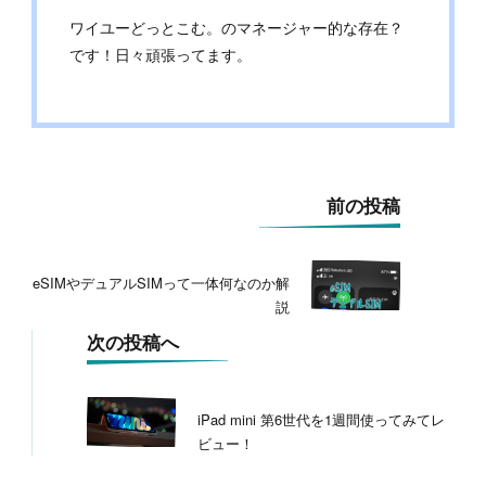
ワイユーどっとこむ。のマネージャー的な存在？
です！日々頑張ってます。
投
前の投稿
稿
ナ
ビ
eSIMやデュアルSIMって一体何なのか解
ゲ
説
ー
シ
次の投稿へ
ョ
ン
iPad mini 第6世代を1週間使ってみてレ
ビュー！