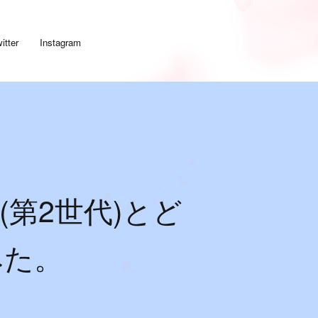
itter
Instagram
SE(第2世代)とど
みた。