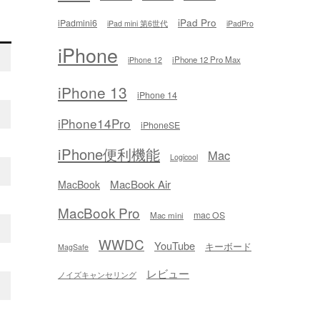
iPad Pro
iPadmini6
iPad mini 第6世代
iPadPro
iPhone
iPhone 12 Pro Max
iPhone 12
iPhone 13
iPhone 14
iPhone14Pro
iPhoneSE
iPhone便利機能
Mac
Logicool
MacBook Air
MacBook
MacBook Pro
mac OS
Mac mini
WWDC
YouTube
キーボード
MagSafe
レビュー
ノイズキャンセリング