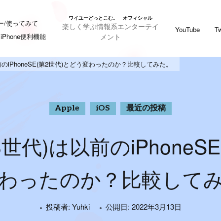
ワイユーどっとこむ。 オフィシャル
ー/使ってみて
楽しく学ぶ情報系エンターテイ
YouTube
Tw
メント
iPhone便利機能
は以前のiPhoneSE(第2世代)とどう変わったのか？比較してみた。
Apple
iOS
最近の投稿
第3世代)は以前のiPhone
わったのか？比較して
投稿者:
Yuhki
公開日:
2022年3月13日