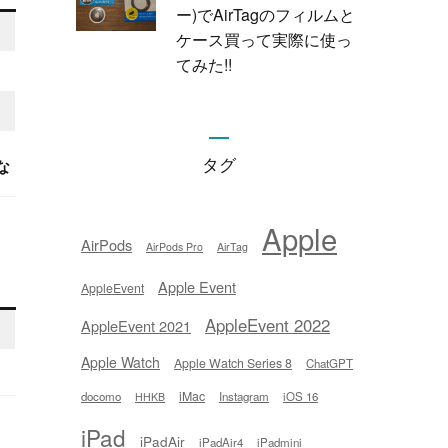
ー)でAirTagのフィルムと
ケース買って実際に使っ
てみた!!
タグ
な
Apple
AirPods
AirPods Pro
AirTag
Apple Event
AppleEvent
AppleEvent 2022
AppleEvent 2021
Apple Watch
Apple Watch Series 8
ChatGPT
iMac
docomo
Instagram
iOS 16
HHKB
iPad
iPadAir
iPadAir4
iPadmini