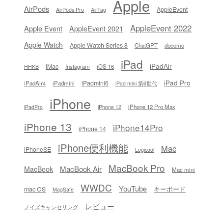
Apple
AirPods
AppleEvent
AirPods Pro
AirTag
AppleEvent 2022
Apple Event
AppleEvent 2021
Apple Watch
Apple Watch Series 8
ChatGPT
docomo
iPad
iPadAir
iMac
Instagram
iOS 16
HHKB
iPad Pro
iPadmini6
iPadAir4
iPadmini
iPad mini 第6世代
iPhone
iPhone 12 Pro Max
iPadPro
iPhone 12
iPhone 13
iPhone14Pro
iPhone 14
iPhone便利機能
Mac
iPhoneSE
Logicool
MacBook Pro
MacBook Air
MacBook
Mac mini
WWDC
YouTube
キーボード
mac OS
MagSafe
レビュー
ノイズキャンセリング