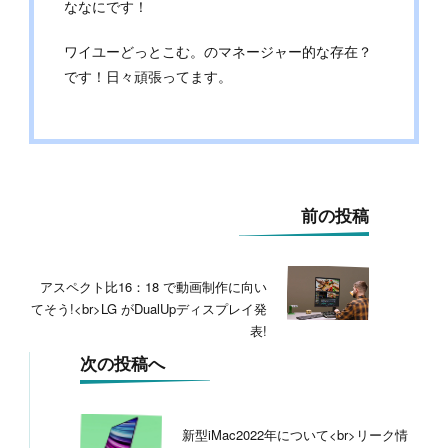
ななにです！
ワイユーどっとこむ。のマネージャー的な存在？
です！日々頑張ってます。
投
前の投稿
稿
ナ
ビ
アスペクト比16：18 で動画制作に向い
ゲ
てそう!<br>LG がDualUpディスプレイ発
ー
表!
シ
ョ
次の投稿へ
ン
新型iMac2022年について<br>リーク情