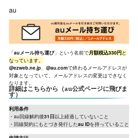
au
「
」という名前で
と
auメール持ち運び
月額税込330円
なっています。
、
で終わるメールアドレスが
@ezweb.ne.jp
@au.com
対象となっていて、メールアドレスの変更はできなく
なります。
詳細はこちらから（au公式ページに飛びま
す）
利用条件
・au回線解約後
以上経過していないこと
31日
・回線契約にもとづき発行した
を持っていること
au ID
申請方法