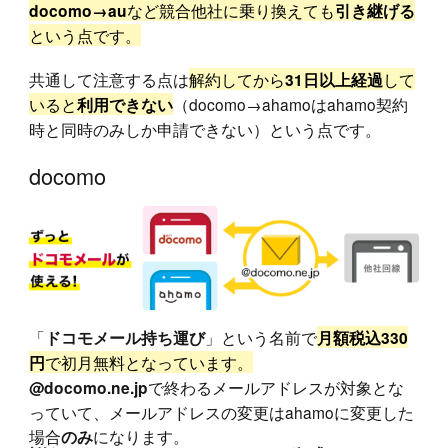
など競合他社に乗り換えても
docomo→au
引き継げる
という点です。
共通して注意する点は
解約してから
して
31日以上経過
いると
（docomo→ahamoはahamo契約
利用できない
時と同時のみしか申請できない）という点です。
docomo
「
」という名前で
ドコモメール持ち運び
月額税込330
で初月無料となっています。
円
で終わるメールアドレスが対象とな
@docomo.ne.jp
っていて、メールアドレスの変更はahamoに変更した
場合
になります。
のみ