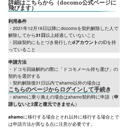
詳細はこちらから（docomo公式ページに
飛びます）
利用条件
・2021年12月16日以降にdocomoを契約解除した人で
解除してから
以上経過していないこと
31日
・回線契約にもとづき発行した
のIDを持
dアカウント
っていること
申請方法
・ドコモ回線解約の際に「ドコモメール持ち運び」の
契約を選択する
・契約解除後31日以内でahamo以外の場合は
こちらのページからログインして手続き
・ahamoに乗り換えの場合はahamo契約時に申請（
申
）
請しないと2度と復元できません
に移行する場合とそれ以外に移行する場合とで
ahamo
は申請方法が異なる点に注意が必要です。