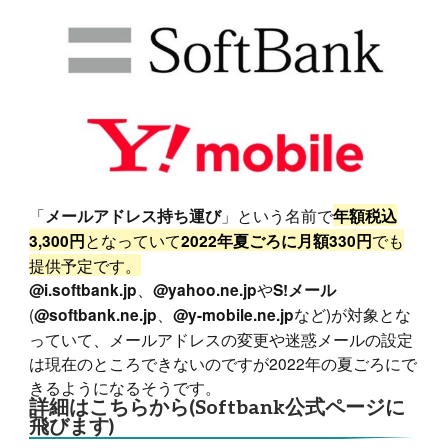
「
」という名前で
メールアドレス持ち運び
年額税込
となっていて
でも
3,300円
2022年夏ごろに月額330円
提供予定です。
、
や
@i.softbank.jp
@yahoo.ne.jp
S!メール
(
、
など)が対象とな
@softbank.ne.jp
@y-mobile.ne.jp
っていて、メールアドレスの変更や迷惑メールの設定
は現在のところできないのですが2022年の夏ごろにで
きるようになるそうです。
詳細はこちらから(Softbank公式ページに
飛びます)