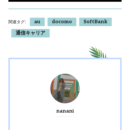
関連タグ:
au
docomo
SoftBank
通信キャリア
nanani