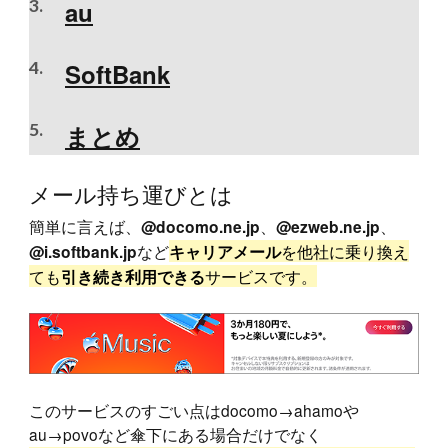
au
SoftBank
まとめ
メール持ち運びとは
簡単に言えば、
、
、
@docomo.ne.jp
@ezweb.ne.jp
など
を他社に乗り換え
@i.softbank.jp
キャリアメール
ても
サービスです。
引き続き利用できる
このサービスのすごい点はdocomo→ahamoや
au→povoなど傘下にある場合だけでなく