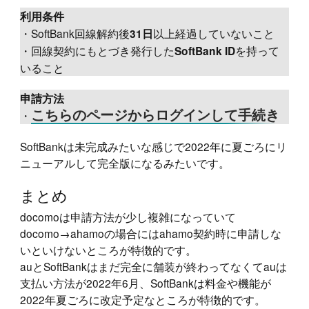
利用条件
・SoftBank回線解約後
以上経過していないこと
31日
・回線契約にもとづき発行した
を持って
SoftBank ID
いること
申請方法
・
こちらのページからログインして手続き
SoftBankは未完成みたいな感じで2022年に夏ごろにリ
ニューアルして完全版になるみたいです。
まとめ
docomoは申請方法が少し複雑になっていて
docomo→ahamoの場合にはahamo契約時に申請しな
いといけないところが特徴的です。
auとSoftBankはまだ完全に舗装が終わってなくてauは
支払い方法が2022年6月、SoftBankは料金や機能が
2022年夏ごろに改定予定なところが特徴的です。