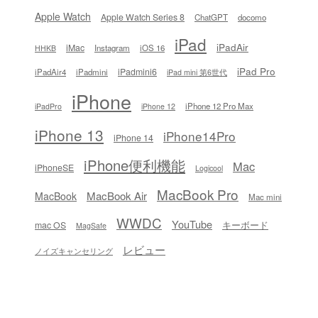
Apple Watch
Apple Watch Series 8
ChatGPT
docomo
iPad
iPadAir
iMac
Instagram
iOS 16
HHKB
iPad Pro
iPadmini6
iPadAir4
iPadmini
iPad mini 第6世代
iPhone
iPhone 12 Pro Max
iPadPro
iPhone 12
iPhone 13
iPhone14Pro
iPhone 14
iPhone便利機能
Mac
iPhoneSE
Logicool
MacBook Pro
MacBook Air
MacBook
Mac mini
WWDC
YouTube
キーボード
mac OS
MagSafe
レビュー
ノイズキャンセリング