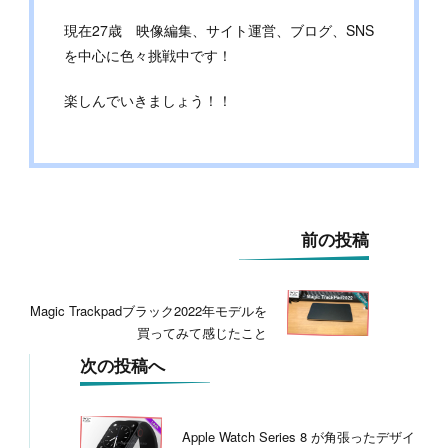
現在27歳 映像編集、サイト運営、ブログ、SNS
を中心に色々挑戦中です！
楽しんでいきましょう！！
投
前の投稿
稿
ナ
ビ
Magic Trackpadブラック2022年モデルを
ゲ
買ってみて感じたこと
ー
シ
次の投稿へ
ョ
ン
Apple Watch Series 8 が角張ったデザイ