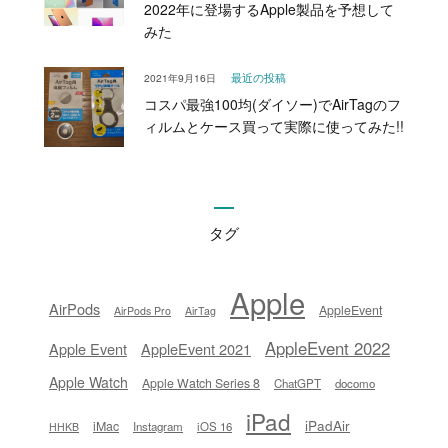
2022年に登場するApple製品を予想して
みた
2021年9月16日
最近の投稿
コスパ最強100均(ダイソー)でAirTagのフ
ィルムとケース買って実際に使ってみた!!
タグ
Apple
AirPods
AppleEvent
AirPods Pro
AirTag
AppleEvent 2022
Apple Event
AppleEvent 2021
Apple Watch
Apple Watch Series 8
ChatGPT
docomo
iPad
iPadAir
iMac
Instagram
iOS 16
HHKB