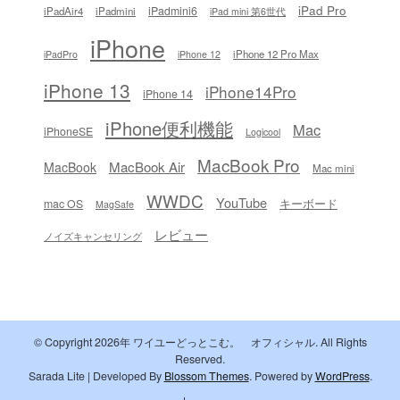
iPad Pro
iPadmini6
iPadAir4
iPadmini
iPad mini 第6世代
iPhone
iPhone 12 Pro Max
iPadPro
iPhone 12
iPhone 13
iPhone14Pro
iPhone 14
iPhone便利機能
Mac
iPhoneSE
Logicool
MacBook Pro
MacBook Air
MacBook
Mac mini
WWDC
YouTube
キーボード
mac OS
MagSafe
レビュー
ノイズキャンセリング
© Copyright 2026年
ワイユーどっとこむ。 オフィシャル
. All Rights
Reserved.
Sarada Lite | Developed By
Blossom Themes
. Powered by
WordPress
.