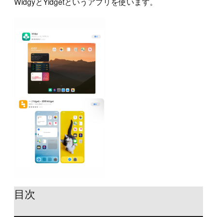
WidgyとYidgetというアプリを使います。
目次