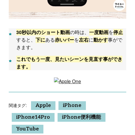
の時は、
を
30秒以内のショート動画
一度動画
停止
すると、
ある
を
に
事がで
下に
赤いバー
左右
動かす
きます。
これでもう一度、見たいシーンを見直す事ができ
ます。
関連タグ:
Apple
iPhone
iPhone14Pro
iPhone便利機能
YouTube