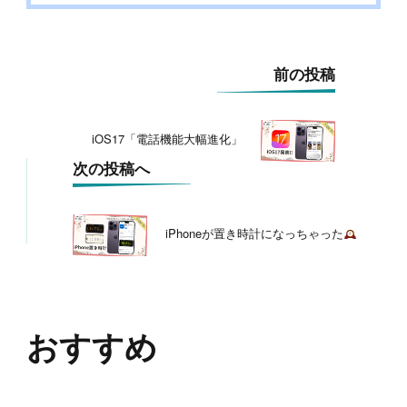
投
前の投稿
稿
ナ
ビ
iOS17「電話機能大幅進化」
ゲ
ー
次の投稿へ
シ
ョ
ン
iPhoneが置き時計になっちゃった
おすすめ