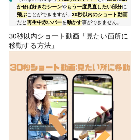
や
に
かせば好きなシーン
もう一度見直したい部分
ことができますが、
飛ぶ
30秒以内のショート動画
だと
を
事ができません。
再生中赤いバー
動かす
30秒以内ショート動画「見たい箇所に
移動する方法」