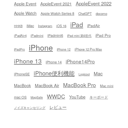
AppleEvent 2022
Apple Event
AppleEvent 2021
Apple Watch
Apple Watch Series 8
ChatGPT
docomo
iPad
iPadAir
iMac
Instagram
iOS 16
HHKB
iPad Pro
iPadmini6
iPadAir4
iPadmini
iPad mini 第6世代
iPhone
iPhone 12 Pro Max
iPadPro
iPhone 12
iPhone 13
iPhone14Pro
iPhone 14
iPhone便利機能
Mac
iPhoneSE
Logicool
MacBook Pro
MacBook Air
MacBook
Mac mini
WWDC
YouTube
キーボード
mac OS
MagSafe
レビュー
ノイズキャンセリング