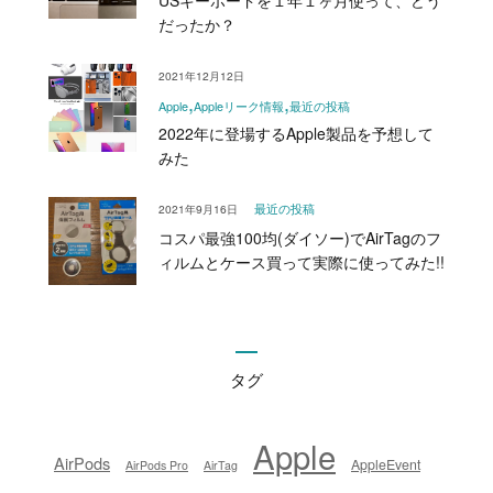
だったか？
2021年12月12日
Apple
Appleリーク情報
最近の投稿
2022年に登場するApple製品を予想して
みた
2021年9月16日
最近の投稿
コスパ最強100均(ダイソー)でAirTagのフ
ィルムとケース買って実際に使ってみた!!
タグ
Apple
AirPods
AppleEvent
AirPods Pro
AirTag