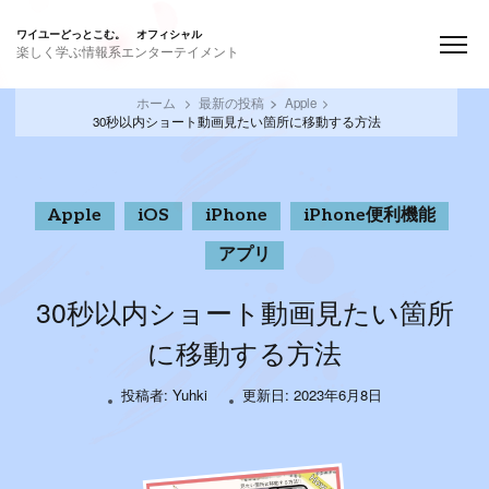
ワイユーどっとこむ。 オフィシャル
楽しく学ぶ情報系エンターテイメント
ホーム
最新の投稿
Apple
30秒以内ショート動画見たい箇所に移動する方法
Apple
iOS
iPhone
iPhone便利機能
アプリ
30秒以内ショート動画見たい箇所
に移動する方法
投稿者:
Yuhki
更新日:
2023年6月8日