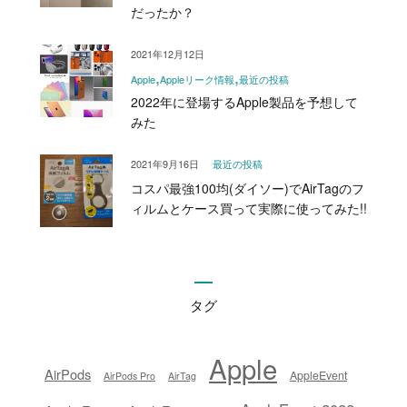
だったか？
2021年12月12日
Apple
Appleリーク情報
最近の投稿
2022年に登場するApple製品を予想して
みた
2021年9月16日
最近の投稿
コスパ最強100均(ダイソー)でAirTagのフ
ィルムとケース買って実際に使ってみた!!
タグ
Apple
AirPods
AppleEvent
AirPods Pro
AirTag