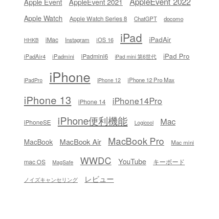
AppleEvent 2022
Apple Event
AppleEvent 2021
Apple Watch
Apple Watch Series 8
ChatGPT
docomo
iPad
iPadAir
iMac
Instagram
iOS 16
HHKB
iPad Pro
iPadmini6
iPadAir4
iPadmini
iPad mini 第6世代
iPhone
iPhone 12 Pro Max
iPadPro
iPhone 12
iPhone 13
iPhone14Pro
iPhone 14
iPhone便利機能
Mac
iPhoneSE
Logicool
MacBook Pro
MacBook Air
MacBook
Mac mini
WWDC
YouTube
キーボード
mac OS
MagSafe
レビュー
ノイズキャンセリング