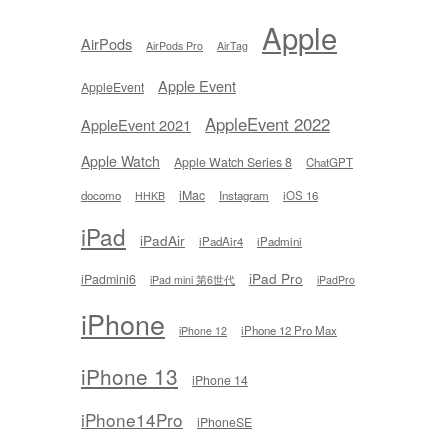
Apple
AirPods
AirPods Pro
AirTag
Apple Event
AppleEvent
AppleEvent 2022
AppleEvent 2021
Apple Watch
Apple Watch Series 8
ChatGPT
iMac
docomo
Instagram
iOS 16
HHKB
iPad
iPadAir
iPadAir4
iPadmini
iPad Pro
iPadmini6
iPad mini 第6世代
iPadPro
iPhone
iPhone 12 Pro Max
iPhone 12
iPhone 13
iPhone 14
iPhone14Pro
iPhoneSE