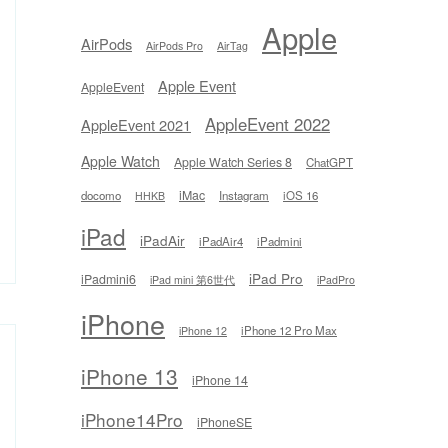
Apple
AirPods
AirPods Pro
AirTag
Apple Event
AppleEvent
AppleEvent 2022
AppleEvent 2021
Apple Watch
Apple Watch Series 8
ChatGPT
iMac
docomo
Instagram
iOS 16
HHKB
iPad
iPadAir
iPadAir4
iPadmini
iPad Pro
iPadmini6
iPad mini 第6世代
iPadPro
iPhone
iPhone 12 Pro Max
iPhone 12
iPhone 13
iPhone 14
iPhone14Pro
iPhoneSE