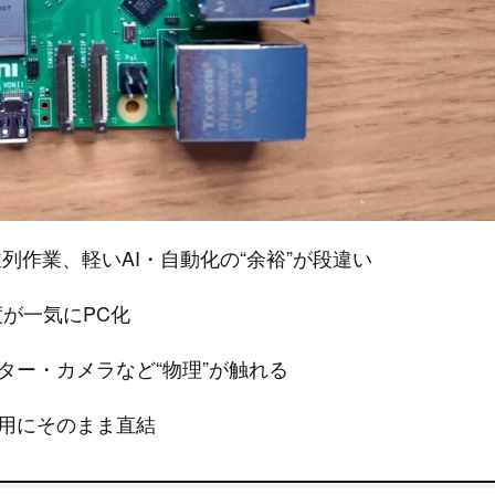
並列作業、軽いAI・自動化の“余裕”が段違い
度が一気にPC化
ター・カメラなど“物理”が触れる
運用にそのまま直結