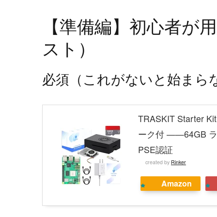
【準備編】初心者が
スト）
必須（これがないと始まら
TRASKIT Starter 
ーク付 ——64GB
PSE認証
created by
Rinker
Amazon