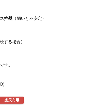
ラス推奨
（弱いと不安定）
ー接続する場合）
）
です。
GB)
楽天市場