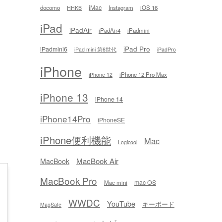
iMac
docomo
Instagram
iOS 16
HHKB
iPad
iPadAir
iPadAir4
iPadmini
iPad Pro
iPadmini6
iPad mini 第6世代
iPadPro
iPhone
iPhone 12 Pro Max
iPhone 12
iPhone 13
iPhone 14
iPhone14Pro
iPhoneSE
iPhone便利機能
Mac
Logicool
MacBook Air
MacBook
MacBook Pro
mac OS
Mac mini
WWDC
YouTube
キーボード
MagSafe