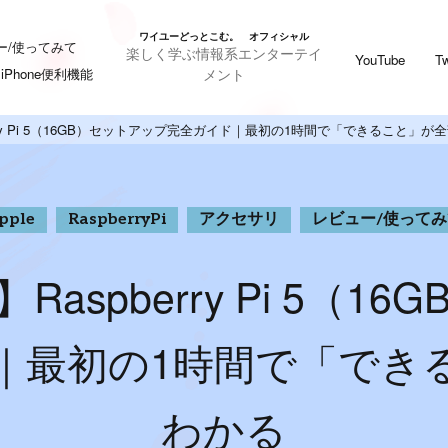
ワイユーどっとこむ。 オフィシャル
ー/使ってみて
楽しく学ぶ情報系エンターテイ
YouTube
Tw
メント
iPhone便利機能
rry Pi 5（16GB）セットアップ完全ガイド｜最初の1時間で「できること」が
pple
RaspberryPi
アクセサリ
レビュー/使ってみ
aspberry Pi 5（1
｜最初の1時間で「でき
わかる