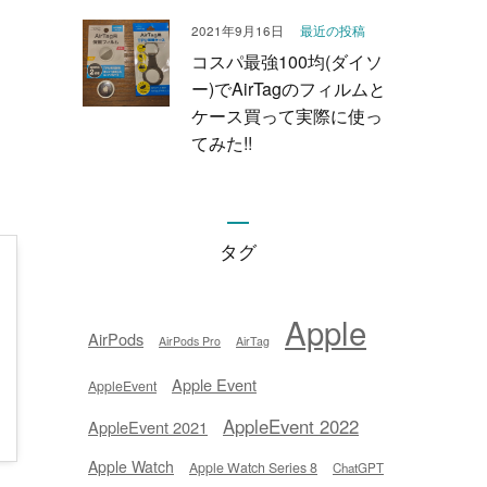
最近の投稿
2021年9月16日
コスパ最強100均(ダイソ
ー)でAirTagのフィルムと
ケース買って実際に使っ
てみた!!
タグ
Apple
AirPods
AirPods Pro
AirTag
Apple Event
AppleEvent
AppleEvent 2022
AppleEvent 2021
Apple Watch
Apple Watch Series 8
ChatGPT