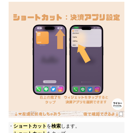
・
を
します。
ショートカット
検索