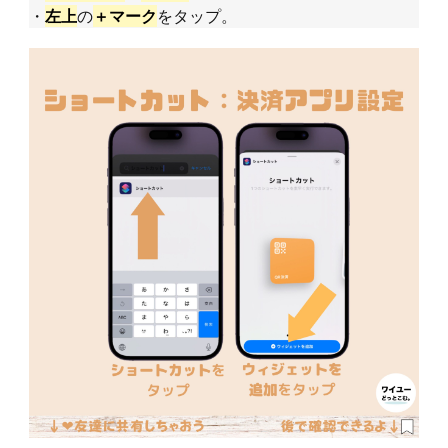
・
の
をタップ。
左上
＋マーク