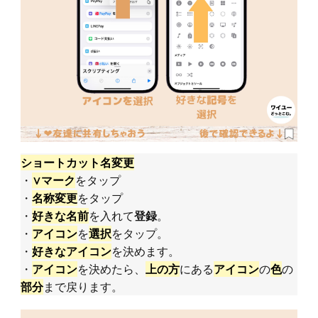
ショートカット名変更
・
をタップ
∨マーク
・
をタップ
名称変更
・
を入れて
。
好きな名前
登録
・
を
をタップ。
アイコン
選択
・
を決めます。
好きなアイコン
・
を決めたら、
にある
の
の
アイコン
上の方
アイコン
色
まで戻ります。
部分