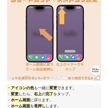
も一緒に
できます。
・アイコンの色
変更
・
したら、
の
をタップ。
変更
右上
完了
・
に戻ります。
ホーム画面
・
を
します。
ホーム画面
長押し