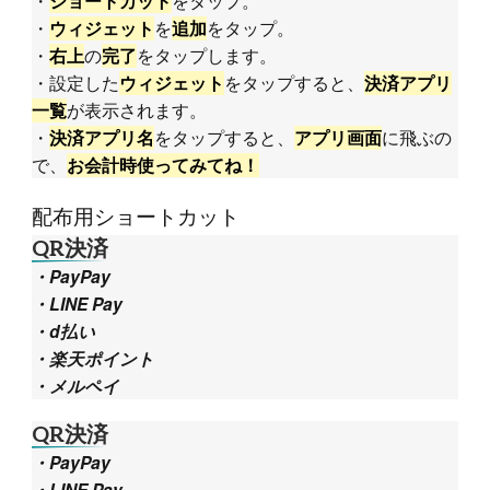
・
をタップ。
ショートカット
・
を
をタップ。
ウィジェット
追加
・
の
をタップします。
右上
完了
・設定した
をタップすると、
ウィジェット
決済アプリ
が表示されます。
一覧
・
をタップすると、
に飛ぶの
決済アプリ名
アプリ画面
で、
お会計時使ってみてね！
配布用ショートカット
QR決済
・PayPay
・LINE Pay
・d払い
・楽天ポイント
・メルペイ
QR決済
・PayPay
・LINE Pay