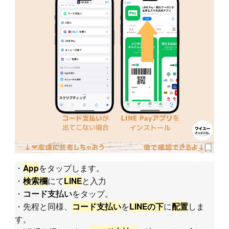
・
をタップします。
App
・
にて
と入力
検索欄
LINE
・
をタップ。
コード支払い
・先程と同様、
を
に
しま
コード支払い
LINEの下
配置
す。