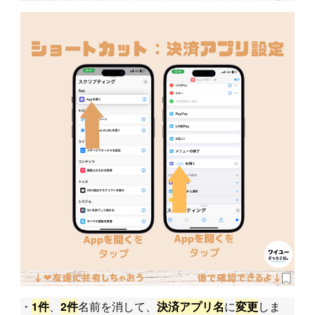
・
、
名前を消して、
に
しま
1件
2件
決済アプリ名
変更