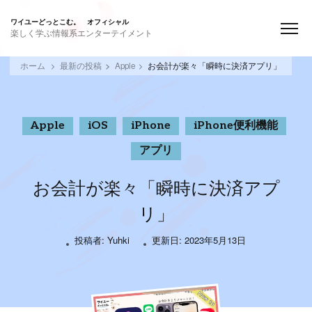
ワイユーどっとこむ。 オフィシャル
楽しく学ぶ情報系エンターテイメント
ホーム
最新の投稿
Apple
お会計が楽々「瞬時に決済アプリ」
Apple
iOS
iPhone
iPhone便利機能
アプリ
お会計が楽々「瞬時に決済アプ
リ」
投稿者:
Yuhki
更新日:
2023年5月13日