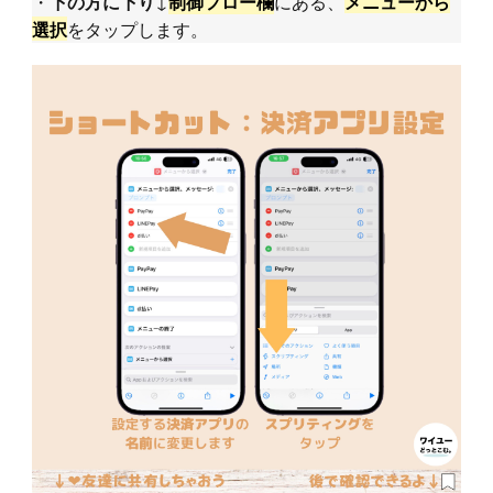
・
↓
にある、
下の方に下り
制御フロー欄
メニューから
をタップします。
選択