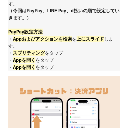
す。
（今回はPayPay、LINE Pay、d払いの順で設定してい
きます。）
PayPay設定方法
・
を
しま
Appおよびアクションを検索
上にスライド
す。
・
をタップ
スプリティング
・
をタップ
Appを開く
・
をタップ
Appを開く