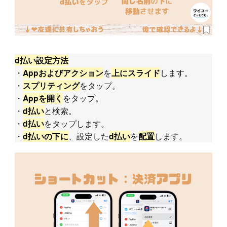
d払い設定方法
・
を
します。
Appおよびアクション
上にスライド
・
をタップ。
スプリティング
・
をタップ。
Appを開く
・
と検索。
d払い
・
をタップします。
d払い
・
、設定した
を
します。
d払いの下に
d払い
配置