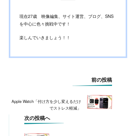
現在27歳 映像編集、サイト運営、ブログ、SNS
を中心に色々挑戦中です！
楽しんでいきましょう！！
投
前の投稿
稿
ナ
ビ
Apple Watch「付け方を少し変えるだけ
ゲ
でストレス軽減」
ー
シ
次の投稿へ
ョ
ン