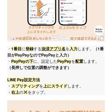
・
に
する
を
します。
1番目
登録
決済アプリ名
入力
（1番
目がPayPayなのでPayPayと入力）
・
に、設定した
を
します。
PayPayの下
PayPay
配置
（長押しで位置の調整ができます）
LINE Pay設定方法
・
を
します。
スプリティング
上にスライド
・
の
をタップ。
右上