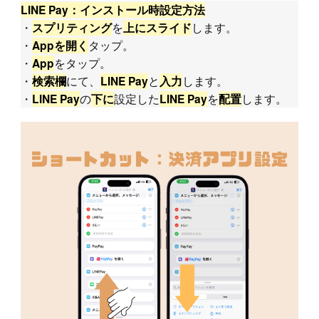
LINE Pay：インストール時設定方法
・
を
します。
スプリティング
上にスライド
・
タップ。
Appを開く
・
をタップ。
App
・
にて、
と
します。
検索欄
LINE Pay
入力
・
の
設定した
を
します。
LINE Pay
下に
LINE Pay
配置