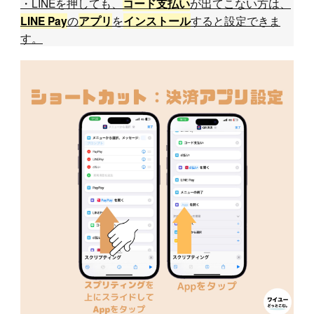
・LINEを押しても、
が出てこない方は、
コード支払い
の
を
すると設定できま
LINE Pay
アプリ
インストール
す。