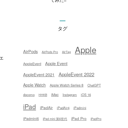
タグ
Apple
AirPods
AirPods Pro
AirTag
ェ
Apple Event
AppleEvent
AppleEvent 2022
AppleEvent 2021
Apple Watch
Apple Watch Series 8
ChatGPT
iMac
docomo
Instagram
iOS 16
HHKB
iPad
iPadAir
iPadAir4
iPadmini
iPad Pro
iPadmini6
iPad mini 第6世代
iPadPro