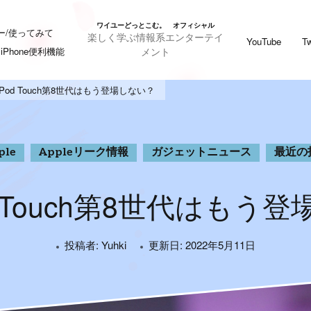
ワイユーどっとこむ。 オフィシャル
ー/使ってみて
楽しく学ぶ情報系エンターテイ
YouTube
Tw
メント
iPhone便利機能
Pod Touch第8世代はもう登場しない？
ple
Appleリーク情報
ガジェットニュース
最近の
d Touch第8世代はもう
投稿者:
Yuhki
更新日:
2022年5月11日