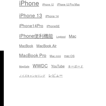
iPhone
iPhone 12 Pro Max
iPhone 12
iPhone 13
iPhone 14
iPhone14Pro
iPhoneSE
iPhone便利機能
Mac
Logicool
MacBook Air
MacBook
MacBook Pro
mac OS
Mac mini
WWDC
YouTube
キーボード
MagSafe
レビュー
ノイズキャンセリング