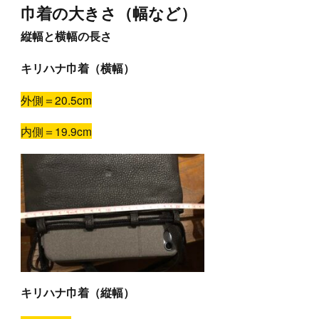
巾着の大きさ（幅など）
縦幅と横幅の長さ
キリハナ巾着（横幅）
外側＝20.5cm
内側＝19.9cm
キリハナ巾着（縦幅）