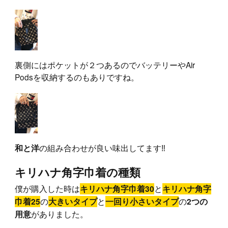
裏側にはポケットが２つあるのでバッテリーやAir
Podsを収納するのもありですね。
和と洋
の組み合わせが良い味出してます‼︎
キリハナ角字巾着の種類
僕が購入した時は
と
キリハナ角字巾着30
キリハナ角字
の
と
の
巾着25
大きいタイプ
一回り小さいタイプ
2つの
がありました。
用意