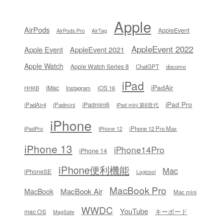
Apple
AirPods
AppleEvent
AirPods Pro
AirTag
AppleEvent 2022
Apple Event
AppleEvent 2021
Apple Watch
Apple Watch Series 8
ChatGPT
docomo
iPad
iPadAir
iMac
Instagram
iOS 16
HHKB
iPad Pro
iPadmini6
iPadAir4
iPadmini
iPad mini 第6世代
iPhone
iPhone 12 Pro Max
iPadPro
iPhone 12
iPhone 13
iPhone14Pro
iPhone 14
iPhone便利機能
Mac
iPhoneSE
Logicool
MacBook Pro
MacBook Air
MacBook
Mac mini
WWDC
YouTube
キーボード
mac OS
MagSafe