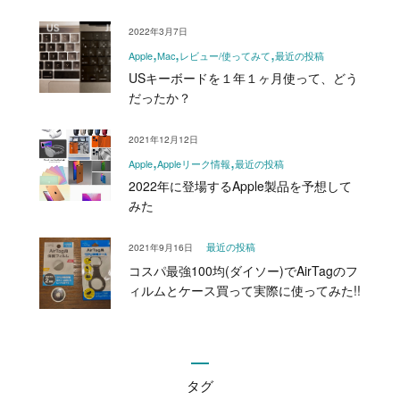
2022年3月7日
Apple
Mac
レビュー/使ってみて
最近の投稿
USキーボードを１年１ヶ月使って、どう
だったか？
2021年12月12日
Apple
Appleリーク情報
最近の投稿
2022年に登場するApple製品を予想して
みた
2021年9月16日
最近の投稿
コスパ最強100均(ダイソー)でAirTagのフ
ィルムとケース買って実際に使ってみた!!
タグ