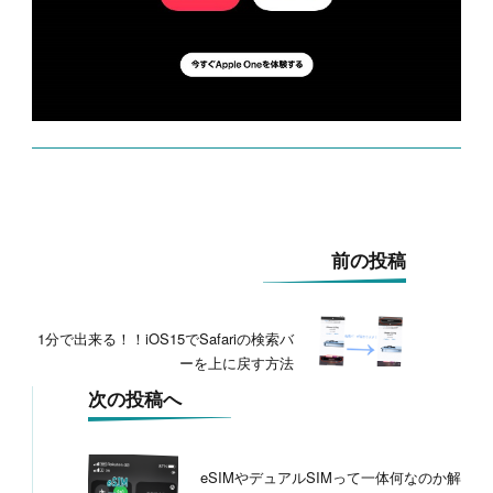
投
前の投稿
稿
ナ
ビ
1分で出来る！！iOS15でSafariの検索バ
ゲ
ーを上に戻す方法
ー
シ
次の投稿へ
ョ
ン
eSIMやデュアルSIMって一体何なのか解