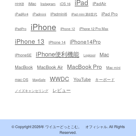
iPad
iPadAir
iMac
Instagram
iOS 16
HHKB
iPad Pro
iPadmini6
iPadAir4
iPadmini
iPad mini 第6世代
iPhone
iPhone 12 Pro Max
iPadPro
iPhone 12
iPhone 13
iPhone14Pro
iPhone 14
iPhone便利機能
Mac
iPhoneSE
Logicool
MacBook Pro
MacBook Air
MacBook
Mac mini
WWDC
YouTube
キーボード
mac OS
MagSafe
レビュー
ノイズキャンセリング
© Copyright 2026年
ワイユーどっとこむ。 オフィシャル
. All Rights
Reserved.