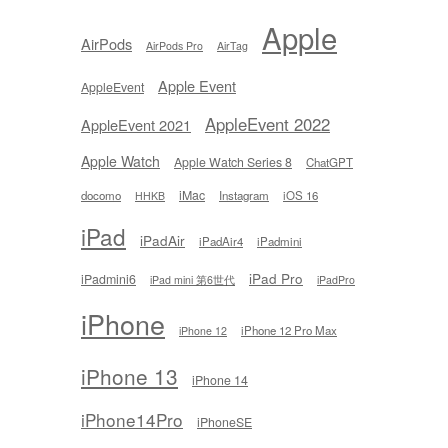
Apple
AirPods
AirPods Pro
AirTag
Apple Event
AppleEvent
AppleEvent 2022
AppleEvent 2021
Apple Watch
Apple Watch Series 8
ChatGPT
iMac
docomo
Instagram
iOS 16
HHKB
iPad
iPadAir
iPadAir4
iPadmini
iPad Pro
iPadmini6
iPad mini 第6世代
iPadPro
iPhone
iPhone 12 Pro Max
iPhone 12
iPhone 13
iPhone 14
iPhone14Pro
iPhoneSE