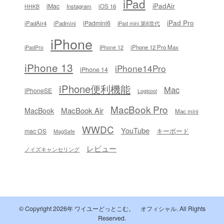
iPad
iPadAir
iMac
Instagram
iOS 16
HHKB
iPad Pro
iPadmini6
iPadAir4
iPadmini
iPad mini 第6世代
iPhone
iPhone 12 Pro Max
iPadPro
iPhone 12
iPhone 13
iPhone14Pro
iPhone 14
iPhone便利機能
Mac
iPhoneSE
Logicool
MacBook Pro
MacBook Air
MacBook
Mac mini
WWDC
YouTube
キーボード
mac OS
MagSafe
レビュー
ノイズキャンセリング
© Copyright 2026年
ワイユーどっとこむ。 オフィシャル
. All Rights
Reserved.