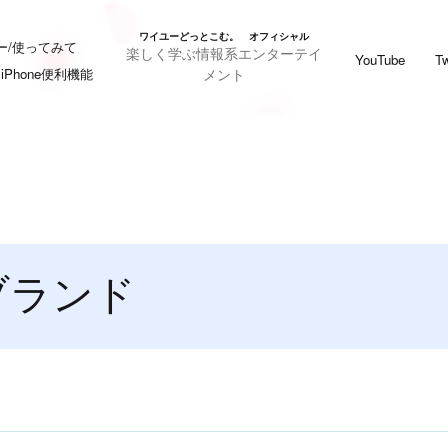
ワイユーどっとこむ。 オフィシャル
ー/使ってみて
楽しく学ぶ情報系エンターテイ
YouTube
Tw
メント
iPhone便利機能
ブランド