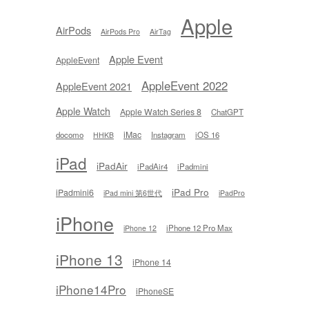
Apple
AirPods
AirPods Pro
AirTag
Apple Event
AppleEvent
AppleEvent 2022
AppleEvent 2021
Apple Watch
Apple Watch Series 8
ChatGPT
iMac
docomo
Instagram
iOS 16
HHKB
iPad
iPadAir
iPadAir4
iPadmini
iPad Pro
iPadmini6
iPad mini 第6世代
iPadPro
iPhone
iPhone 12 Pro Max
iPhone 12
iPhone 13
iPhone 14
iPhone14Pro
iPhoneSE