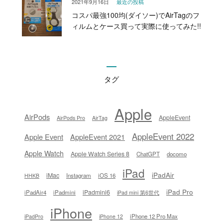
2021年9月16日
最近の投稿
コスパ最強100均(ダイソー)でAirTagのフ
ィルムとケース買って実際に使ってみた!!
タグ
Apple
AirPods
AppleEvent
AirPods Pro
AirTag
AppleEvent 2022
Apple Event
AppleEvent 2021
Apple Watch
Apple Watch Series 8
ChatGPT
docomo
iPad
iPadAir
iMac
Instagram
iOS 16
HHKB
iPad Pro
iPadmini6
iPadAir4
iPadmini
iPad mini 第6世代
iPhone
iPhone 12 Pro Max
iPadPro
iPhone 12