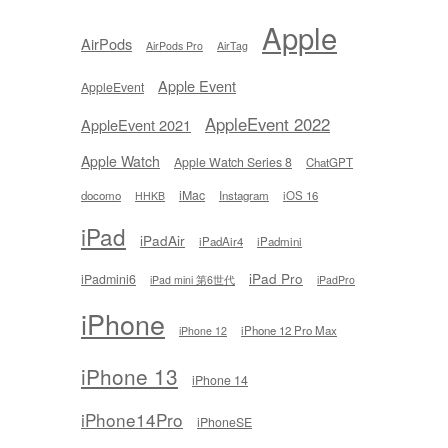
Apple
AirPods
AirPods Pro
AirTag
Apple Event
AppleEvent
AppleEvent 2022
AppleEvent 2021
Apple Watch
Apple Watch Series 8
ChatGPT
iMac
docomo
Instagram
iOS 16
HHKB
iPad
iPadAir
iPadAir4
iPadmini
iPad Pro
iPadmini6
iPad mini 第6世代
iPadPro
iPhone
iPhone 12 Pro Max
iPhone 12
iPhone 13
iPhone 14
iPhone14Pro
iPhoneSE