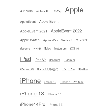
Apple
AirPods
AirPods Pro
AirTag
Apple Event
AppleEvent
AppleEvent 2022
AppleEvent 2021
Apple Watch
Apple Watch Series 8
ChatGPT
iMac
docomo
Instagram
iOS 16
HHKB
iPad
iPadAir
iPadAir4
iPadmini
iPad Pro
iPadmini6
iPad mini 第6世代
iPadPro
iPhone
iPhone 12 Pro Max
iPhone 12
iPhone 13
iPhone 14
iPhone14Pro
iPhoneSE