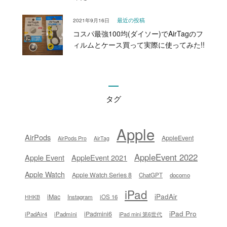
2021年9月16日
最近の投稿
コスパ最強100均(ダイソー)でAirTagのフ
ィルムとケース買って実際に使ってみた!!
タグ
Apple
AirPods
AppleEvent
AirPods Pro
AirTag
AppleEvent 2022
Apple Event
AppleEvent 2021
Apple Watch
Apple Watch Series 8
ChatGPT
docomo
iPad
iPadAir
iMac
Instagram
iOS 16
HHKB
iPad Pro
iPadmini6
iPadAir4
iPadmini
iPad mini 第6世代