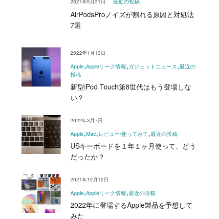
2021年5月31日
最近の投稿
AirPodsProノイズが割れる原因と対処法
7選
2022年1月13日
Apple
Appleリーク情報
ガジェットニュース
最近の
投稿
新型iPod Touch第8世代はもう登場しな
い？
2022年3月7日
Apple
Mac
レビュー/使ってみて
最近の投稿
USキーボードを１年１ヶ月使って、どう
だったか？
2021年12月12日
Apple
Appleリーク情報
最近の投稿
2022年に登場するApple製品を予想して
みた