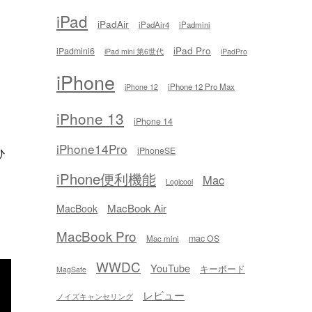
iPad
iPadAir
iPadAir4
iPadmini
iPad Pro
iPadmini6
iPad mini 第6世代
iPadPro
iPhone
iPhone 12 Pro Max
iPhone 12
iPhone 13
iPhone 14
iPhone14Pro
ひ
iPhoneSE
iPhone便利機能
Mac
Logicool
MacBook Air
MacBook
お
MacBook Pro
mac OS
Mac mini
WWDC
YouTube
キーボード
MagSafe
レビュー
ノイズキャンセリング