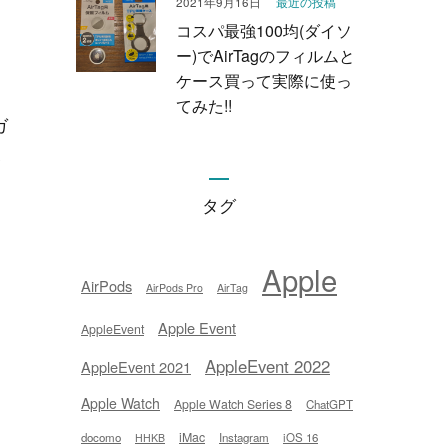
最近の投稿
2021年9月16日
コスパ最強100均(ダイソ
ー)でAirTagのフィルムと
ケース買って実際に使っ
てみた!!
ガ
い
タグ
Apple
AirPods
AirPods Pro
AirTag
Apple Event
AppleEvent
AppleEvent 2022
AppleEvent 2021
Apple Watch
Apple Watch Series 8
ChatGPT
iMac
docomo
Instagram
iOS 16
HHKB