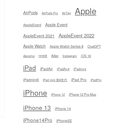
Apple
AirPods
AirPods Pro
AirTag
Apple Event
AppleEvent
AppleEvent 2022
AppleEvent 2021
Apple Watch
Apple Watch Series 8
ChatGPT
iMac
docomo
Instagram
iOS 16
HHKB
iPad
iPadAir
iPadAir4
iPadmini
iPad Pro
iPadmini6
iPad mini 第6世代
iPadPro
iPhone
iPhone 12 Pro Max
iPhone 12
iPhone 13
iPhone 14
iPhone14Pro
iPhoneSE