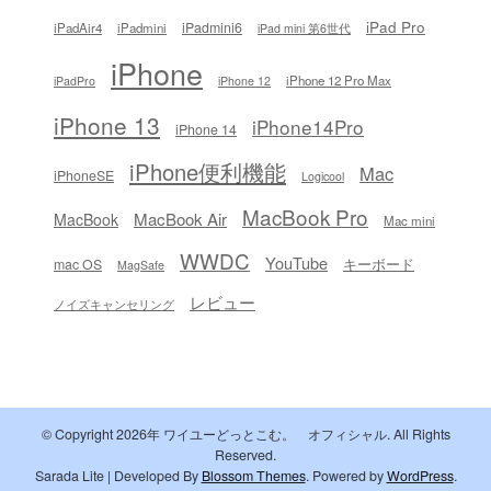
iPad Pro
iPadmini6
iPadAir4
iPadmini
iPad mini 第6世代
iPhone
iPhone 12 Pro Max
iPadPro
iPhone 12
iPhone 13
iPhone14Pro
iPhone 14
iPhone便利機能
Mac
iPhoneSE
Logicool
MacBook Pro
MacBook Air
MacBook
Mac mini
WWDC
YouTube
キーボード
mac OS
MagSafe
レビュー
ノイズキャンセリング
© Copyright 2026年
ワイユーどっとこむ。 オフィシャル
. All Rights
Reserved.
Sarada Lite | Developed By
Blossom Themes
. Powered by
WordPress
.