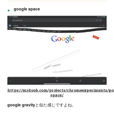
google space
https://mrdoob.com/projects/chromeexperiments/go
space/
と似た感じですよね。
google gravity