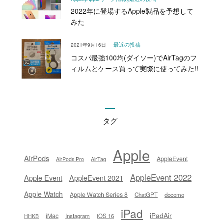
2022年に登場するApple製品を予想して
みた
2021年9月16日
最近の投稿
コスパ最強100均(ダイソー)でAirTagのフ
ィルムとケース買って実際に使ってみた!!
タグ
Apple
AirPods
AppleEvent
AirPods Pro
AirTag
AppleEvent 2022
Apple Event
AppleEvent 2021
Apple Watch
Apple Watch Series 8
ChatGPT
docomo
iPad
iPadAir
iMac
Instagram
iOS 16
HHKB