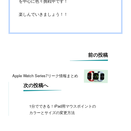
を中心に色々挑戦中です！
楽しんでいきましょう！！
投
前の投稿
稿
ナ
ビ
Apple Watch Series7リーク情報まとめ
ゲ
ー
次の投稿へ
シ
ョ
ン
1分でできる！iPad用マウスポイントの
カラーとサイズの変更方法