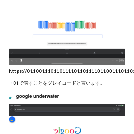
https://011001110110111101101111011001110110
・01で表すことをグレイコードと言います。
google underwater