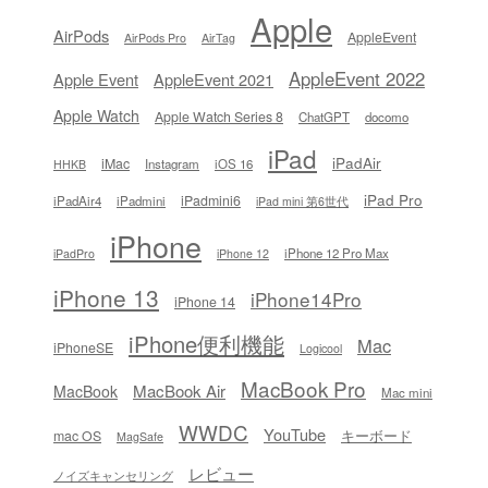
Apple
AirPods
AppleEvent
AirPods Pro
AirTag
AppleEvent 2022
Apple Event
AppleEvent 2021
Apple Watch
Apple Watch Series 8
ChatGPT
docomo
iPad
iPadAir
iMac
Instagram
iOS 16
HHKB
iPad Pro
iPadmini6
iPadAir4
iPadmini
iPad mini 第6世代
iPhone
iPhone 12 Pro Max
iPadPro
iPhone 12
iPhone 13
iPhone14Pro
iPhone 14
iPhone便利機能
Mac
iPhoneSE
Logicool
MacBook Pro
MacBook Air
MacBook
Mac mini
WWDC
YouTube
キーボード
mac OS
MagSafe
レビュー
ノイズキャンセリング