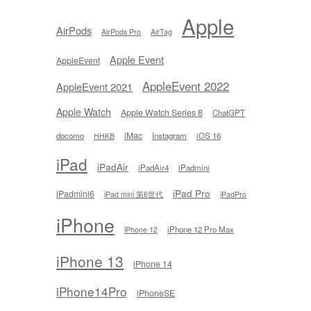
Apple
AirPods
AirPods Pro
AirTag
Apple Event
AppleEvent
AppleEvent 2022
AppleEvent 2021
Apple Watch
Apple Watch Series 8
ChatGPT
iMac
docomo
Instagram
iOS 16
HHKB
iPad
iPadAir
iPadAir4
iPadmini
iPad Pro
iPadmini6
iPad mini 第6世代
iPadPro
iPhone
iPhone 12 Pro Max
iPhone 12
iPhone 13
iPhone 14
iPhone14Pro
iPhoneSE